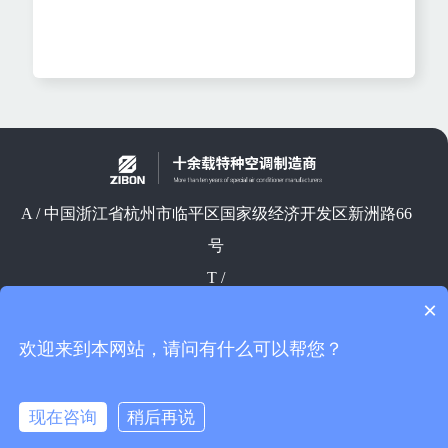
A / 中国浙江省杭州市临平区国家级经济开发区新洲路66
号
T /
×
E / ips8@ips8.com
F / 18067973698
欢迎来到本网站，请问有什么可以帮您？
2023@杭州卓邦环境设备有限公司 版权所有
浙ICP备
现在咨询
稍后再说
09007886号-6